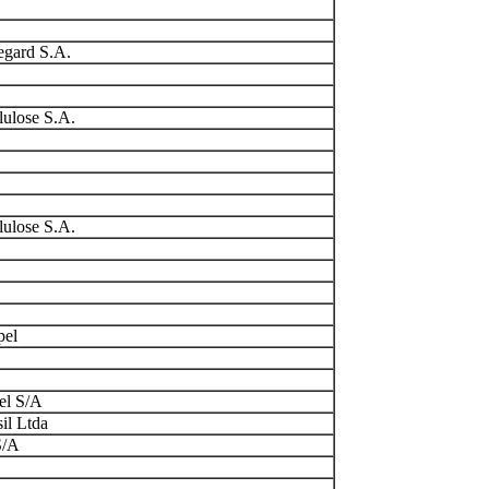
egard S.A.
lulose S.A.
lulose S.A.
pel
el S/A
sil Ltda
S/A