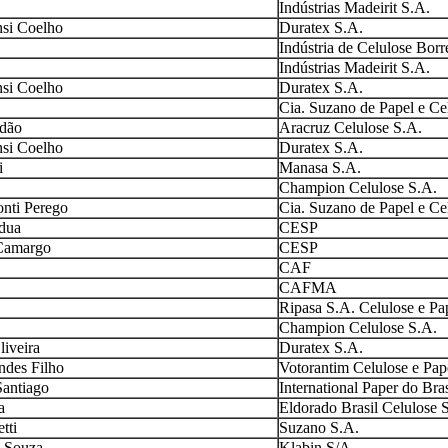
Indústrias Madeirit S.A.
nsi Coelho
Duratex S.A.
Indústria de Celulose Borr
Indústrias Madeirit S.A.
nsi Coelho
Duratex S.A.
Cia. Suzano de Papel e Ce
ndão
Aracruz Celulose S.A.
nsi Coelho
Duratex S.A.
i
Manasa S.A.
Champion Celulose S.A.
nti Perego
Cia. Suzano de Papel e Ce
ádua
CESP
 Camargo
CESP
CAF
CAFMA
Ripasa S.A. Celulose e Pa
Champion Celulose S.A.
iveira
Duratex S.A.
ndes Filho
Votorantim Celulose e Pap
Santiago
International Paper do Bra
a
Eldorado Brasil Celulose 
tti
Suzano S.A.
e Souza
Klabin S/A