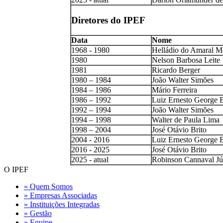
Diretores do IPEF
Data
Nome
1968 - 1980
Helládio do Amaral M
1980
Nelson Barbosa Leite
1981
Ricardo Berger
1980 – 1984
João Walter Simões
1984 – 1986
Mário Ferreira
1986 – 1992
Luiz Ernesto George B
1992 – 1994
João Walter Simões
1994 – 1998
Walter de Paula Lima
1998 – 2004
José Otávio Brito
2004 - 2016
Luiz Ernesto George B
2016 - 2025
José Otávio Brito
2025 - atual
Robinson Cannaval Jú
O IPEF
» Quem Somos
» Empresas Associadas
» Instituições Integradas
» Gestão
» Equipe