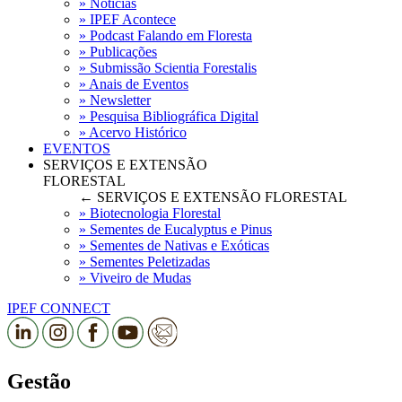
» Notícias
» IPEF Acontece
» Podcast Falando em Floresta
» Publicações
» Submissão Scientia Forestalis
» Anais de Eventos
» Newsletter
» Pesquisa Bibliográfica Digital
» Acervo Histórico
EVENTOS
SERVIÇOS E EXTENSÃO
FLORESTAL
← SERVIÇOS E EXTENSÃO FLORESTAL
» Biotecnologia Florestal
» Sementes de Eucalyptus e Pinus
» Sementes de Nativas e Exóticas
» Sementes Peletizadas
» Viveiro de Mudas
IPEF CONNECT
Gestão