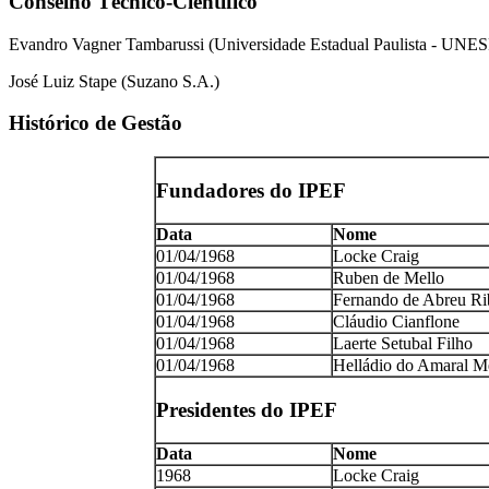
Conselho Técnico-Científico
Evandro Vagner Tambarussi (Universidade Estadual Paulista - UNES
José Luiz Stape (Suzano S.A.)
Histórico de Gestão
Fundadores do IPEF
Data
Nome
01/04/1968
Locke Craig
01/04/1968
Ruben de Mello
01/04/1968
Fernando de Abreu Ri
01/04/1968
Cláudio Cianflone
01/04/1968
Laerte Setubal Filho
01/04/1968
Helládio do Amaral M
Presidentes do IPEF
Data
Nome
1968
Locke Craig