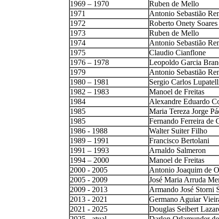
1969 – 1970
Ruben de Mello
1971
Antonio Sebastião Re
1972
Roberto Onety Soares
1973
Ruben de Mello
1974
Antonio Sebastião Re
1975
Claudio Cianflone
1976 – 1978
Leopoldo Garcia Bra
1979
Antonio Sebastião Re
1980 – 1981
Sergio Carlos Lupatell
1982 – 1983
Manoel de Freitas
1984
Alexandre Eduardo Co
1985
Maria Tereza Jorge P
1985
Fernando Ferreira de
1986 - 1988
Walter Suiter Filho
1989 – 1991
Francisco Bertolani
1991 – 1993
Arnaldo Salmeron
1994 – 2000
Manoel de Freitas
2000 - 2005
Antonio Joaquim de Ol
2005 - 2009
José Maria Arruda Me
2009 - 2013
Armando José Storni 
2013 - 2021
Germano Aguiar Vieir
2021 - 2025
Douglas Seibert Lazare
2025 - atual
Darlon Orlamunder d