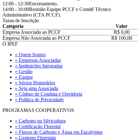
12:00 - 12:30
Encerramento.
14:00 - 16:00
Reunião Equipe PCCF e Comitê Técnico
Administrativo (CTA PCCF).
Taxas de Inscrição
Categoria
Valor
Empresa Associada ao PCCF
R$ 0,00
Empresa Não Associada ao PCCF
R$ 100,00
O IPEF
» Quem Somos
» Empresas Associadas
» Instituições Integradas
» Gestão
» Equipe
» Sócios Honorários
» Seja uma Associada
» Código de Conduta e Ouvidoria
» Política de Privacidade
PROGRAMAS COOPERATIVOS
» Carbono na Silvicultura
» Certificação Florestal
» Fluxos de Carbono e Água em Eucalyptus
» Gestores Florestais