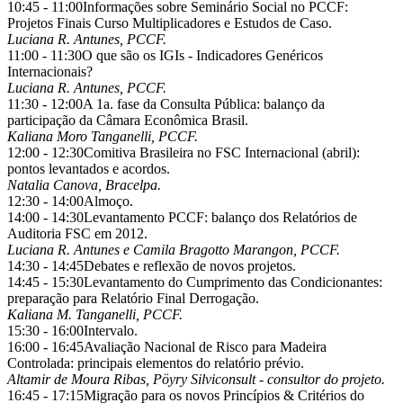
10:45 - 11:00
Informações sobre Seminário Social no PCCF:
Projetos Finais Curso Multiplicadores e Estudos de Caso.
Luciana R. Antunes, PCCF.
11:00 - 11:30
O que são os IGIs - Indicadores Genéricos
Internacionais?
Luciana R. Antunes, PCCF.
11:30 - 12:00
A 1a. fase da Consulta Pública: balanço da
participação da Câmara Econômica Brasil.
Kaliana Moro Tanganelli, PCCF.
12:00 - 12:30
Comitiva Brasileira no FSC Internacional (abril):
pontos levantados e acordos.
Natalia Canova, Bracelpa.
12:30 - 14:00
Almoço.
14:00 - 14:30
Levantamento PCCF: balanço dos Relatórios de
Auditoria FSC em 2012.
Luciana R. Antunes e Camila Bragotto Marangon, PCCF.
14:30 - 14:45
Debates e reflexão de novos projetos.
14:45 - 15:30
Levantamento do Cumprimento das Condicionantes:
preparação para Relatório Final Derrogação.
Kaliana M. Tanganelli, PCCF.
15:30 - 16:00
Intervalo.
16:00 - 16:45
Avaliação Nacional de Risco para Madeira
Controlada: principais elementos do relatório prévio.
Altamir de Moura Ribas, Pöyry Silviconsult - consultor do projeto.
16:45 - 17:15
Migração para os novos Princípios & Critérios do