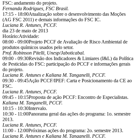
FSC: andamento do projeto.
Fernanda Rodrigues, FSC Brasil.
17:15 - 18:00
Atualização sobre o desenvolvimento das Moções
(AG FSC 2011) e demais informações do FSC IC.
Luciana R. Antunes, PCCF.
dia 23 de maio de 2013
Horário:
Atividade:
08:00 - 09:00
Projeto PCCF de Avaliação de Risco Ambiental de
produtos químicos usados pelo setor.
Prof. Robinson Pitelli, Unesp/Jaboticabal.
09:00 - 09:30
Revisão dos Indicadores & Limiares (I&L) da Política
de Pesticidas do FSC: participação do PCCF e informações gerais
do projeto.
Luciana R. Antunes e Kaliana M. Tanganelli, PCCF.
09:30 - 09:45
Ação PCCF/IPEF: Carta e Posicionamento da CE ao
FSC.
Luciana R. Antunes, PCCF.
09:45 - 10:15
Proposta de ação PCCF: Encontro de Especialistas.
Kaliana M. Tanganelli, PCCF.
10:15 - 10:30
Intervalo.
10:30 - 11:00
Panorama geral das ações do programa: 1o. semestre
2013.
Luciana R. Antunes, PCCF.
11:00 - 12:00
Próximas ações do programa: 2o. semestre 2013.
Luciana R. Antunes e Kaliana M. Tanganelli, PCCF.