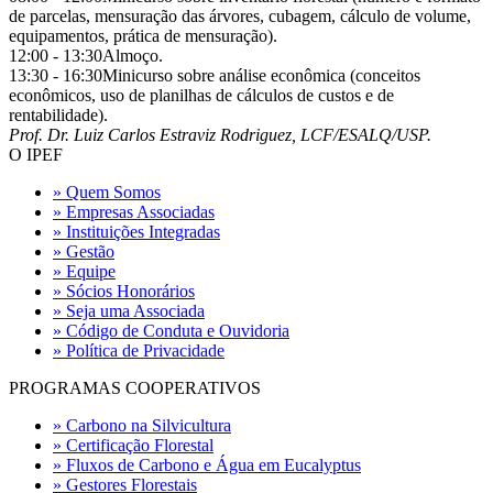
de parcelas, mensuração das árvores, cubagem, cálculo de volume,
equipamentos, prática de mensuração).
12:00 - 13:30
Almoço.
13:30 - 16:30
Minicurso sobre análise econômica (conceitos
econômicos, uso de planilhas de cálculos de custos e de
rentabilidade).
Prof. Dr. Luiz Carlos Estraviz Rodriguez, LCF/ESALQ/USP.
O IPEF
» Quem Somos
» Empresas Associadas
» Instituições Integradas
» Gestão
» Equipe
» Sócios Honorários
» Seja uma Associada
» Código de Conduta e Ouvidoria
» Política de Privacidade
PROGRAMAS COOPERATIVOS
» Carbono na Silvicultura
» Certificação Florestal
» Fluxos de Carbono e Água em Eucalyptus
» Gestores Florestais