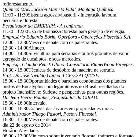
reflorestamento.
Químico MSc. Jackson Marcelo Vidal, Montana Química.
11:00 - 11:30
Sistema agrossilvipastoril - Integração lavoura,
pecuária e floresta.
Pesquisador da EMBRAPA - A confirmar.
11:30 - 12:00
Uso de biomassa florestal para geração de energia.
Empresário Eduardo Borin, Operflora - Operações Florestais S.A.
12:00 - 12:30
Mesa de debate com os palestrantes.
12:30 - 14:00
Almoço.
14:00 - 14:30
Silvicultura para serrarias e outros produtos de valor
agregado de eucaliptos, e seus mercados.
Eng. Agr. Claudio Renck Obino, Consultoria PlanetWood Projepex.
14:30 - 15:00
Técnicas de desdobro da madeira na serraria.
Prof. Dr. José Nivaldo Garcia, LCF/ESALQ/USP.
15:00 - 15:30
Oportunidades e barreiras econômicas dos plantios
mistos de Eucalyptus com leguminosas no Brasil: resultados do
projeto Intensifix no Sudeste e perspectivas para outras regiões.
Dr. Jean-Pierre Bouillet, Pesquisador do CIRAD.
15:30 - 16:00
Intervalo.
16:00 - 16:30
Colheita das árvores em propriedades rurais.
Administrador Thiago Pastori, Pastori Florestal.
16:30 - 17:00
Mesa de debate com os palestrantes.
dia 22 de agosto de 2014
Horário:
Atividade:
08:00 - 12:00
Minicurso sobre inventário florestal (número e formato