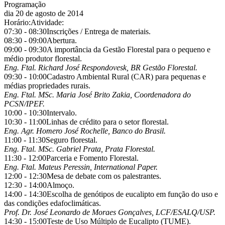
Programação
dia 20 de agosto de 2014
Horário:
Atividade:
07:30 - 08:30
Inscrições / Entrega de materiais.
08:30 - 09:00
Abertura.
09:00 - 09:30
A importância da Gestão Florestal para o pequeno e
médio produtor florestal.
Eng. Ftal. Richard José Respondovesk, BR Gestão Florestal.
09:30 - 10:00
Cadastro Ambiental Rural (CAR) para pequenas e
médias propriedades rurais.
Eng. Ftal. MSc. Maria José Brito Zakia, Coordenadora do
PCSN/IPEF.
10:00 - 10:30
Intervalo.
10:30 - 11:00
Linhas de crédito para o setor florestal.
Eng. Agr. Homero José Rochelle, Banco do Brasil.
11:00 - 11:30
Seguro florestal.
Eng. Ftal. MSc. Gabriel Prata, Prata Florestal.
11:30 - 12:00
Parceria e Fomento Florestal.
Eng. Ftal. Mateus Peressin, International Paper.
12:00 - 12:30
Mesa de debate com os palestrantes.
12:30 - 14:00
Almoço.
14:00 - 14:30
Escolha de genótipos de eucalipto em função do uso e
das condições edafoclimáticas.
Prof. Dr. José Leonardo de Moraes Gonçalves, LCF/ESALQ/USP.
14:30 - 15:00
Teste de Uso Múltiplo de Eucalipto (TUME).