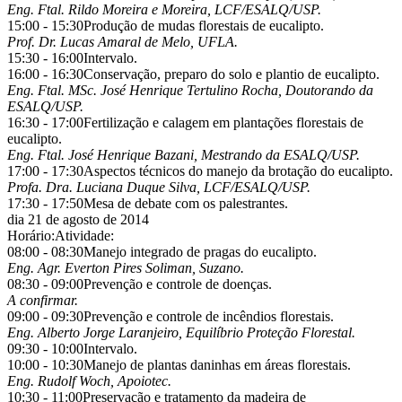
Eng. Ftal. Rildo Moreira e Moreira, LCF/ESALQ/USP.
15:00 - 15:30
Produção de mudas florestais de eucalipto.
Prof. Dr. Lucas Amaral de Melo, UFLA.
15:30 - 16:00
Intervalo.
16:00 - 16:30
Conservação, preparo do solo e plantio de eucalipto.
Eng. Ftal. MSc. José Henrique Tertulino Rocha, Doutorando da
ESALQ/USP.
16:30 - 17:00
Fertilização e calagem em plantações florestais de
eucalipto.
Eng. Ftal. José Henrique Bazani, Mestrando da ESALQ/USP.
17:00 - 17:30
Aspectos técnicos do manejo da brotação do eucalipto.
Profa. Dra. Luciana Duque Silva, LCF/ESALQ/USP.
17:30 - 17:50
Mesa de debate com os palestrantes.
dia 21 de agosto de 2014
Horário:
Atividade:
08:00 - 08:30
Manejo integrado de pragas do eucalipto.
Eng. Agr. Everton Pires Soliman, Suzano.
08:30 - 09:00
Prevenção e controle de doenças.
A confirmar.
09:00 - 09:30
Prevenção e controle de incêndios florestais.
Eng. Alberto Jorge Laranjeiro, Equilíbrio Proteção Florestal.
09:30 - 10:00
Intervalo.
10:00 - 10:30
Manejo de plantas daninhas em áreas florestais.
Eng. Rudolf Woch, Apoiotec.
10:30 - 11:00
Preservação e tratamento da madeira de