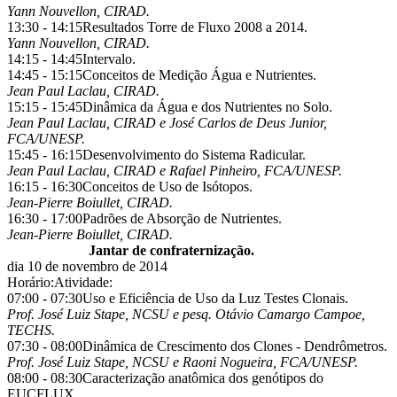
Yann Nouvellon, CIRAD.
13:30 - 14:15
Resultados Torre de Fluxo 2008 a 2014.
Yann Nouvellon, CIRAD.
14:15 - 14:45
Intervalo.
14:45 - 15:15
Conceitos de Medição Água e Nutrientes.
Jean Paul Laclau, CIRAD.
15:15 - 15:45
Dinâmica da Água e dos Nutrientes no Solo.
Jean Paul Laclau, CIRAD e José Carlos de Deus Junior,
FCA/UNESP.
15:45 - 16:15
Desenvolvimento do Sistema Radicular.
Jean Paul Laclau, CIRAD e Rafael Pinheiro, FCA/UNESP.
16:15 - 16:30
Conceitos de Uso de Isótopos.
Jean-Pierre Boiullet, CIRAD.
16:30 - 17:00
Padrões de Absorção de Nutrientes.
Jean-Pierre Boiullet, CIRAD.
Jantar de confraternização.
dia 10 de novembro de 2014
Horário:
Atividade:
07:00 - 07:30
Uso e Eficiência de Uso da Luz Testes Clonais.
Prof. José Luiz Stape, NCSU e pesq. Otávio Camargo Campoe,
TECHS.
07:30 - 08:00
Dinâmica de Crescimento dos Clones - Dendrômetros.
Prof. José Luiz Stape, NCSU e Raoni Nogueira, FCA/UNESP.
08:00 - 08:30
Caracterização anatômica dos genótipos do
EUCFLUX.