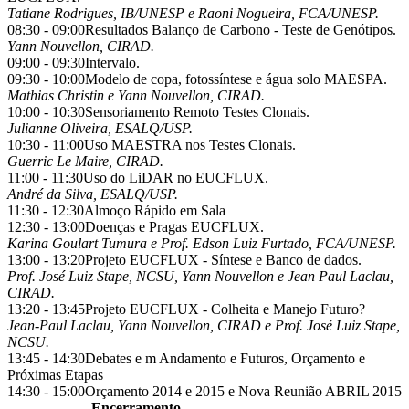
Tatiane Rodrigues, IB/UNESP e Raoni Nogueira, FCA/UNESP.
08:30 - 09:00
Resultados Balanço de Carbono - Teste de Genótipos.
Yann Nouvellon, CIRAD.
09:00 - 09:30
Intervalo.
09:30 - 10:00
Modelo de copa, fotossíntese e água solo MAESPA.
Mathias Christin e Yann Nouvellon, CIRAD.
10:00 - 10:30
Sensoriamento Remoto Testes Clonais.
Julianne Oliveira, ESALQ/USP.
10:30 - 11:00
Uso MAESTRA nos Testes Clonais.
Guerric Le Maire, CIRAD.
11:00 - 11:30
Uso do LiDAR no EUCFLUX.
André da Silva, ESALQ/USP.
11:30 - 12:30
Almoço Rápido em Sala
12:30 - 13:00
Doenças e Pragas EUCFLUX.
Karina Goulart Tumura e Prof. Edson Luiz Furtado, FCA/UNESP.
13:00 - 13:20
Projeto EUCFLUX - Síntese e Banco de dados.
Prof. José Luiz Stape, NCSU, Yann Nouvellon e Jean Paul Laclau,
CIRAD.
13:20 - 13:45
Projeto EUCFLUX - Colheita e Manejo Futuro?
Jean-Paul Laclau, Yann Nouvellon, CIRAD e Prof. José Luiz Stape,
NCSU.
13:45 - 14:30
Debates e m Andamento e Futuros, Orçamento e
Próximas Etapas
14:30 - 15:00
Orçamento 2014 e 2015 e Nova Reunião ABRIL 2015
Encerramento