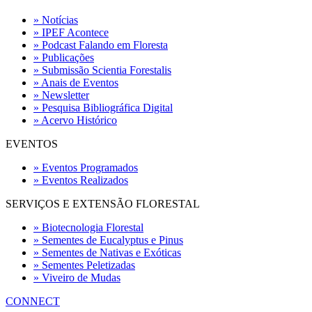
» Notícias
» IPEF Acontece
» Podcast Falando em Floresta
» Publicações
» Submissão Scientia Forestalis
» Anais de Eventos
» Newsletter
» Pesquisa Bibliográfica Digital
» Acervo Histórico
EVENTOS
» Eventos Programados
» Eventos Realizados
SERVIÇOS E EXTENSÃO FLORESTAL
» Biotecnologia Florestal
» Sementes de Eucalyptus e Pinus
» Sementes de Nativas e Exóticas
» Sementes Peletizadas
» Viveiro de Mudas
CONNECT