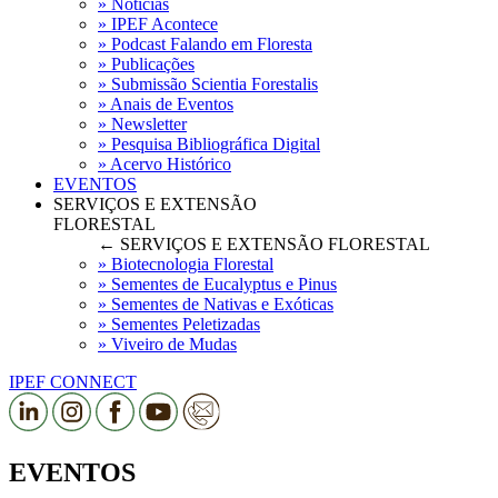
» Notícias
» IPEF Acontece
» Podcast Falando em Floresta
» Publicações
» Submissão Scientia Forestalis
» Anais de Eventos
» Newsletter
» Pesquisa Bibliográfica Digital
» Acervo Histórico
EVENTOS
SERVIÇOS E EXTENSÃO
FLORESTAL
← SERVIÇOS E EXTENSÃO FLORESTAL
» Biotecnologia Florestal
» Sementes de Eucalyptus e Pinus
» Sementes de Nativas e Exóticas
» Sementes Peletizadas
» Viveiro de Mudas
IPEF CONNECT
EVENTOS