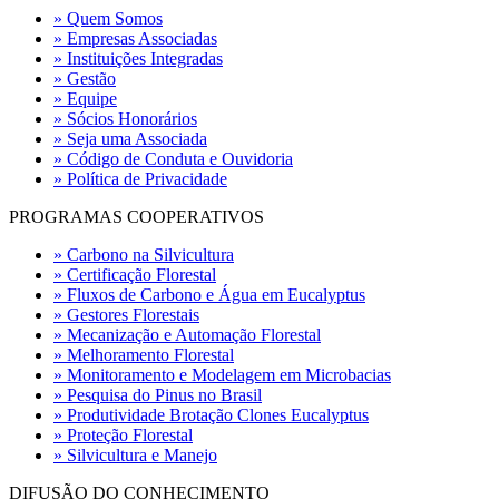
» Quem Somos
» Empresas Associadas
» Instituições Integradas
» Gestão
» Equipe
» Sócios Honorários
» Seja uma Associada
» Código de Conduta e Ouvidoria
» Política de Privacidade
PROGRAMAS COOPERATIVOS
» Carbono na Silvicultura
» Certificação Florestal
» Fluxos de Carbono e Água em Eucalyptus
» Gestores Florestais
» Mecanização e Automação Florestal
» Melhoramento Florestal
» Monitoramento e Modelagem em Microbacias
» Pesquisa do Pinus no Brasil
» Produtividade Brotação Clones Eucalyptus
» Proteção Florestal
» Silvicultura e Manejo
DIFUSÃO DO CONHECIMENTO