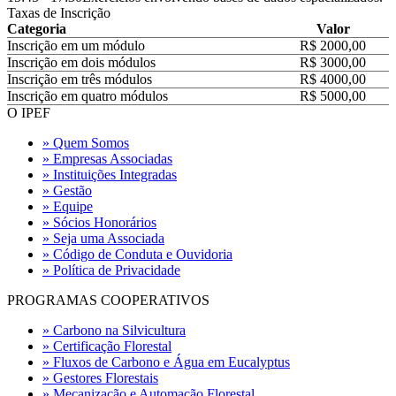
Taxas de Inscrição
Categoria
Valor
Inscrição em um módulo
R$ 2000,00
Inscrição em dois módulos
R$ 3000,00
Inscrição em três módulos
R$ 4000,00
Inscrição em quatro módulos
R$ 5000,00
O IPEF
» Quem Somos
» Empresas Associadas
» Instituições Integradas
» Gestão
» Equipe
» Sócios Honorários
» Seja uma Associada
» Código de Conduta e Ouvidoria
» Política de Privacidade
PROGRAMAS COOPERATIVOS
» Carbono na Silvicultura
» Certificação Florestal
» Fluxos de Carbono e Água em Eucalyptus
» Gestores Florestais
» Mecanização e Automação Florestal