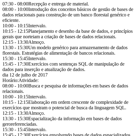
07:30 - 08:00
Recepção e entrega de material.
08:00 - 10:00
Introdução dos conceitos básicos de gestão de bases de
dados relacionais para construção de um banco florestal genérico e
eficiente.
10:00 - 10:15
Intervalo.
10:15 - 12:15
Planejamento e desenho da base de dados, e princípios
gerais que norteiam a criação de bases de dados relacionais.
12:15 - 13:30
Almoço.
13:30 - 15:30
Um modelo genérico para armazenamento de dados
florestais. Estratégias de alimentação de bancos relacionais.
15:30 - 15:45
Intervalo.
15:45 - 17:30
Exercícios com sentenças SQL de manipulação de
dados para inserção e atualização de dados.
dia 12 de julho de 2017
Horário:
Atividade:
08:00 - 10:00
Busca e pesquisa de informações em bases de dados
relacionais.
10:00 - 10:15
Intervalo.
10:15 - 12:15
Elaboração em ordem crescente de complexidade de
exercícios que mostram o potencial de busca da linguagem SQL.
12:15 - 13:30
Almoço.
13:30 - 15:30
Espacialização da informação em bases de dados
geroreferenciadas.
15:30 - 15:45
Intervalo.
15:45 - 17:30
Exercícios envolvendo bases de dados espacializados.