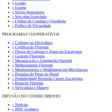
» Gestão
» Equipe
» Sócios Honorários
» Seja uma Associada
» Código de Conduta e Ouvidoria
» Política de Privacidade
PROGRAMAS COOPERATIVOS
» Carbono na Silvicultura
» Certificação Florestal
» Fluxos de Carbono e Água em Eucalyptus
» Gestores Florestais
» Mecanização e Automação Florestal
» Melhoramento Florestal
» Monitoramento e Modelagem em Microbacias
» Pesquisa do Pinus no Brasil
» Produtividade Brotação Clones Eucalyptus
» Proteção Florestal
» Silvicultura e Manejo
DIFUSÃO DO CONHECIMENTO
» Notícias
» IPEF Acontece