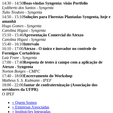
14:30 - 14:50
Boas-vindas Syngenta: visão Portfolio
Lydiberto dos Santos - Syngenta
Tulio Teodoro - Syngenta
14:50 - 15:10
Soluções para Florestas Plantadas Syngenta, hoje e
amanhã
Hugo Gomes - Syngenta
Carolina Higasi - Syngenta
15:10 - 15:40
Apresentação Comercial do Atexzo
Carolina Higasi - Syngenta
15:40 - 16:10
Intervalo
16:10 - 17:00
Atexzo - O único e inovador no controle de
Formigas Cortadeiras
Luiz Frare - Syngenta
17:00 - 17:40
Resposta de testes à campo com a aplicação de
Atexzo - Syngenta
Norton Borges - CMPC
17:40 - 18:00
Encerramento do Workshop
Matheus S. S. Kulmann - IPEF
18:00 - 22:00
Jantar de confraternização (Associação dos
servidores da UFPR)
O IPEF
» Quem Somos
» Empresas Associadas
» Instituições Integradas