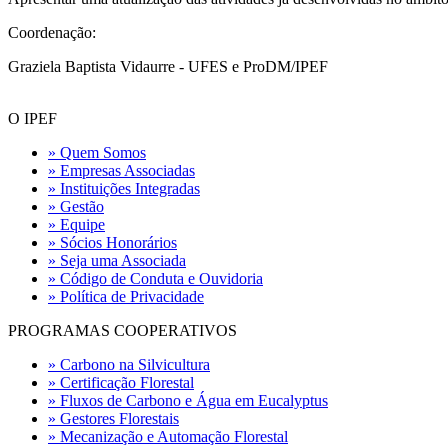
Coordenação:
Graziela Baptista Vidaurre - UFES e ProDM/IPEF
O IPEF
» Quem Somos
» Empresas Associadas
» Instituições Integradas
» Gestão
» Equipe
» Sócios Honorários
» Seja uma Associada
» Código de Conduta e Ouvidoria
» Política de Privacidade
PROGRAMAS COOPERATIVOS
» Carbono na Silvicultura
» Certificação Florestal
» Fluxos de Carbono e Água em Eucalyptus
» Gestores Florestais
» Mecanização e Automação Florestal