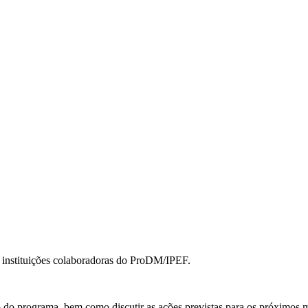
e instituições colaboradoras do ProDM/IPEF.
o do programa, bem como discutir as ações previstas para os próximos 