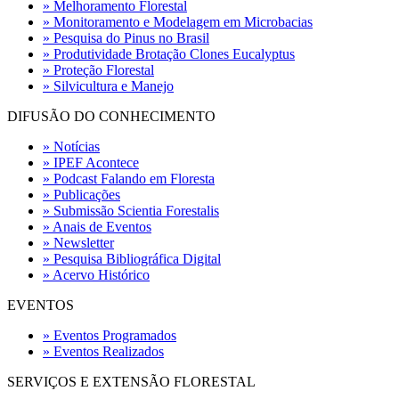
» Melhoramento Florestal
» Monitoramento e Modelagem em Microbacias
» Pesquisa do Pinus no Brasil
» Produtividade Brotação Clones Eucalyptus
» Proteção Florestal
» Silvicultura e Manejo
DIFUSÃO DO CONHECIMENTO
» Notícias
» IPEF Acontece
» Podcast Falando em Floresta
» Publicações
» Submissão Scientia Forestalis
» Anais de Eventos
» Newsletter
» Pesquisa Bibliográfica Digital
» Acervo Histórico
EVENTOS
» Eventos Programados
» Eventos Realizados
SERVIÇOS E EXTENSÃO FLORESTAL