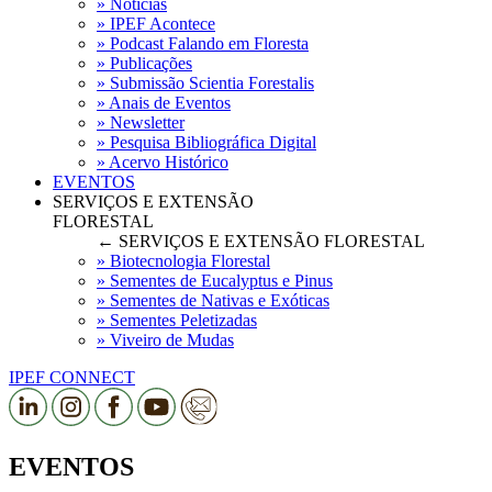
» Notícias
» IPEF Acontece
» Podcast Falando em Floresta
» Publicações
» Submissão Scientia Forestalis
» Anais de Eventos
» Newsletter
» Pesquisa Bibliográfica Digital
» Acervo Histórico
EVENTOS
SERVIÇOS E EXTENSÃO
FLORESTAL
← SERVIÇOS E EXTENSÃO FLORESTAL
» Biotecnologia Florestal
» Sementes de Eucalyptus e Pinus
» Sementes de Nativas e Exóticas
» Sementes Peletizadas
» Viveiro de Mudas
IPEF CONNECT
EVENTOS