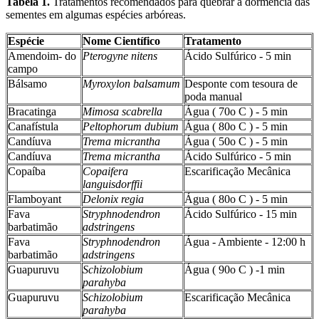
Tabela 1.
Tratamentos recomendados para quebrar a dormência das
sementes em algumas espécies arbóreas.
Espécie
Nome Científico
Tratamento
Amendoim- do
Pterogyne nitens
Ácido Sulfúrico - 5 min
campo
Bálsamo
Myroxylon balsamum
Desponte com tesoura de
poda manual
Bracatinga
Mimosa scabrella
Água ( 70o C ) - 5 min
Canafístula
Peltophorum dubium
Água ( 80o C ) - 5 min
Candíuva
Trema micrantha
Água ( 50o C ) - 5 min
Candíuva
Trema micrantha
Ácido Sulfúrico - 5 min
Copaíba
Copaifera
Escarificação Mecânica
languisdorffii
Flamboyant
Delonix regia
Água ( 80o C ) - 5 min
Fava
Stryphnodendron
Ácido Sulfúrico - 15 min
barbatimão
adstringens
Fava
Stryphnodendron
Água - Ambiente - 12:00 h
barbatimão
adstringens
Guapuruvu
Schizolobium
Água ( 90o C ) -1 min
parahyba
Guapuruvu
Schizolobium
Escarificação Mecânica
parahyba