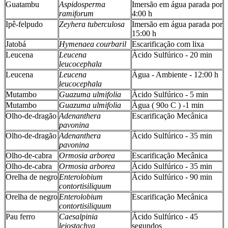
Guatambu
Aspidosperma
Imersão em água parada por
ramiforum
4:00 h
Ipê-felpudo
Zeyhera tuberculosa
Imersão em água parada por
15:00 h
Jatobá
Hymenaea courbaril
Escarificação com lixa
Leucena
Leucena
Ácido Sulfúrico - 20 min
leucocephala
Leucena
Leucena
Água - Ambiente - 12:00 h
leucocephala
Mutambo
Guazuma ulmifolia
Ácido Sulfúrico - 5 min
Mutambo
Guazuma ulmifolia
Água ( 90o C ) -1 min
Olho-de-dragão
Adenanthera
Escarificação Mecânica
pavonina
Olho-de-dragão
Adenanthera
Ácido Sulfúrico - 35 min
pavonina
Olho-de-cabra
Ormosia arborea
Escarificação Mecânica
Olho-de-cabra
Ormosia arborea
Ácido Sulfúrico - 35 min
Orelha de negro
Enterolobium
Ácido Sulfúrico - 90 min
contortisiliquum
Orelha de negro
Enterolobium
Escarificação Mecânica
contortisiliquum
Pau ferro
Caesalpinia
Ácido Sulfúrico - 45
leiostachya
segundos