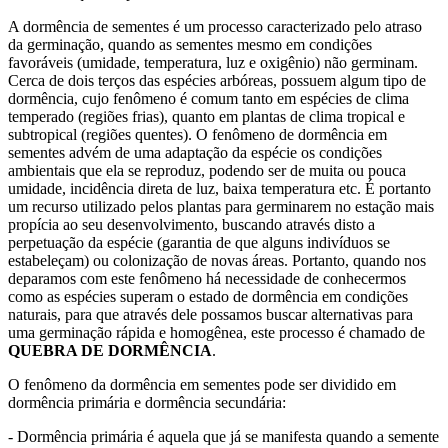
A dormência de sementes é um processo caracterizado pelo atraso
da germinação, quando as sementes mesmo em condições
favoráveis (umidade, temperatura, luz e oxigênio) não germinam.
Cerca de dois terços das espécies arbóreas, possuem algum tipo de
dormência, cujo fenômeno é comum tanto em espécies de clima
temperado (regiões frias), quanto em plantas de clima tropical e
subtropical (regiões quentes). O fenômeno de dormência em
sementes advém de uma adaptação da espécie os condições
ambientais que ela se reproduz, podendo ser de muita ou pouca
umidade, incidência direta de luz, baixa temperatura etc. É portanto
um recurso utilizado pelos plantas para germinarem no estação mais
propícia ao seu desenvolvimento, buscando através disto a
perpetuação da espécie (garantia de que alguns indivíduos se
estabeleçam) ou colonização de novas áreas. Portanto, quando nos
deparamos com este fenômeno há necessidade de conhecermos
como as espécies superam o estado de dormência em condições
naturais, para que através dele possamos buscar alternativas para
uma germinação rápida e homogênea, este processo é chamado de
QUEBRA DE DORMÊNCIA
.
O fenômeno da dormência em sementes pode ser dividido em
dormência primária e dormência secundária:
- Dormência primária é aquela que já se manifesta quando a semente