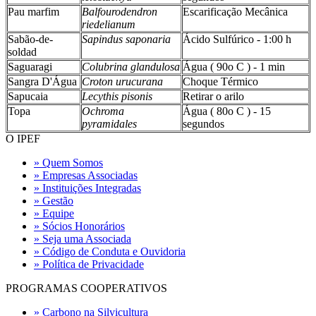
Pau marfim
Balfourodendron
Escarificação Mecânica
riedelianum
Sabão-de-
Sapindus saponaria
Ácido Sulfúrico - 1:00 h
soldad
Saguaragi
Colubrina glandulosa
Água ( 90o C ) - 1 min
Sangra D'Água
Croton urucurana
Choque Térmico
Sapucaia
Lecythis pisonis
Retirar o arilo
Topa
Ochroma
Água ( 80o C ) - 15
pyramidales
segundos
O IPEF
» Quem Somos
» Empresas Associadas
» Instituições Integradas
» Gestão
» Equipe
» Sócios Honorários
» Seja uma Associada
» Código de Conduta e Ouvidoria
» Política de Privacidade
PROGRAMAS COOPERATIVOS
» Carbono na Silvicultura