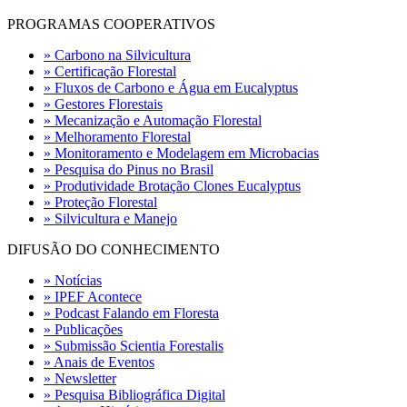
PROGRAMAS COOPERATIVOS
» Carbono na Silvicultura
» Certificação Florestal
» Fluxos de Carbono e Água em Eucalyptus
» Gestores Florestais
» Mecanização e Automação Florestal
» Melhoramento Florestal
» Monitoramento e Modelagem em Microbacias
» Pesquisa do Pinus no Brasil
» Produtividade Brotação Clones Eucalyptus
» Proteção Florestal
» Silvicultura e Manejo
DIFUSÃO DO CONHECIMENTO
» Notícias
» IPEF Acontece
» Podcast Falando em Floresta
» Publicações
» Submissão Scientia Forestalis
» Anais de Eventos
» Newsletter
» Pesquisa Bibliográfica Digital