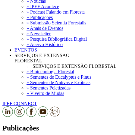
» Notícias
» IPEF Acontece
» Podcast Falando em Floresta
» Publicações
» Submissão Scientia Forestalis
» Anais de Eventos
» Newsletter
» Pesquisa Bibliográfica Digital
» Acervo Histórico
EVENTOS
SERVIÇOS E EXTENSÃO
FLORESTAL
← SERVIÇOS E EXTENSÃO FLORESTAL
» Biotecnologia Florestal
» Sementes de Eucalyptus e Pinus
» Sementes de Nativas e Exóticas
» Sementes Peletizadas
» Viveiro de Mudas
IPEF CONNECT
Publicações