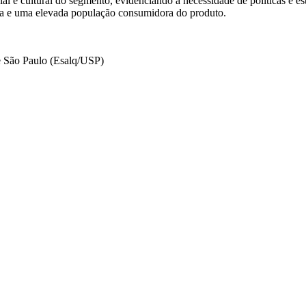
l e cultural do segmento, evidenciando a necessidade de políticas e est
sta e uma elevada população consumidora do produto.
e São Paulo (Esalq/USP)