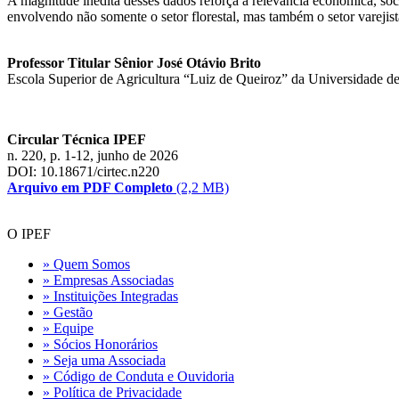
A magnitude inédita desses dados reforça a relevância econômica, socia
envolvendo não somente o setor florestal, mas também o setor vareji
Professor Titular Sênior José Otávio Brito
Escola Superior de Agricultura “Luiz de Queiroz” da Universidade d
Circular Técnica IPEF
n. 220, p. 1-12, junho de 2026
DOI: 10.18671/cirtec.n220
Arquivo em PDF Completo
(2,2 MB)
O IPEF
» Quem Somos
» Empresas Associadas
» Instituições Integradas
» Gestão
» Equipe
» Sócios Honorários
» Seja uma Associada
» Código de Conduta e Ouvidoria
» Política de Privacidade