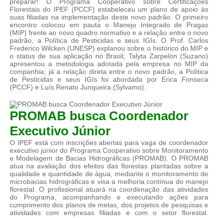
preparar! O Programa Cooperativo sobre Certificações
Florestais do IPEF (PCCF) estabeleceu um plano de apoio às
suas filiadas na implementação deste novo padrão. O primeiro
encontro colocou em pauta o Manejo Integrado de Pragas
(MIP) frente ao novo quadro normativo e a relação entre o novo
padrão, a Política de Pesticidas e seus IGIs. O Prof. Carlos
Frederico Wilcken (UNESP) explanou sobre o histórico do MIP e
o status de sua aplicação no Brasil; Talyta Zarpelon (Suzano)
apresentou a metodologia adotada pela empresa no MIP da
companhia; já a relação direta entre o novo padrão, a Política
de Pesticidas e seus IGIs foi abordada por Erica Fonseca
(PCCF) e Luís Renato Junqueira (Sylvamo).
PROMAB busca Coordenador
Executivo Júnior
O IPEF está com inscrições abertas para vaga de coordenador
executivo júnior do Programa Cooperativo sobre Monitoramento
e Modelagem de Bacias Hidrográficas (PROMAB). O PROMAB
atua na avaliação dos efeitos das florestas plantadas sobre a
qualidade e quantidade de água, mediante o monitoramento de
microbacias hidrográficas e visa a melhoria contínua do manejo
florestal. O profissional atuará na coordenação das atividades
do Programa, acompanhando e executando ações para
cumprimento dos planos de metas, dos projetos de pesquisas e
atividades com empresas filiadas e com o setor florestal.