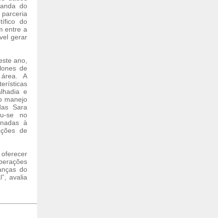
randa do
parceria
ífico do
m entre a
vel gerar
este ano,
lones de
 área. A
rísticas
lhadia e
ob manejo
das Sara
ou-se no
inadas à
ações de
oferecer
perações
danças do
”, avalia