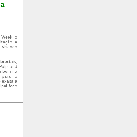
na
e Week, o
ização e
 visando
orestais;
Pulp and
também na
 para o
 exalta a
pal foco