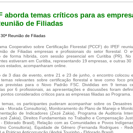
 aborda temas críticos para as empres
eunião de Filiadas
ma Cooperativo sobre Certificação Florestal (PCCF) do IPEF reuni
ião de Filiadas empresas e profissionais do setor florestal. O e
o de forma híbrida, com sessão presencial em Curitiba (PR). No t
antes estiveram em Curitiba, representando 19 empresas, e outras 30
sos estados, acompanharam online.
 de 3 dias de evento, entre 21 e 23 de junho, o encontro colocou
 temas relevantes sobre certificação florestal e teve como foco pri
s previstas para o Novo Padrão FSC. Divididas em 9 temas ce
das por 6 profissionais, as apresentações e discussões foram defi
pontos considerados críticos para as empresas filiadas ao Programa.
s temas, os participantes puderam acompanhar sobre os Desastres 
ia - Morada Consultoria), Monitoramento do Plano de Manejo e Moni
entação de Indicadores (Zezé Zakia), Programa de Auditoria Inter
ezé Zakia), Direitos Fundamentais no Trabalho e Compensação Just
 - Eldorado Brasil), Relação com as Comunidades e Povos Indígena
 Etno Consultoria), Equidade de Gênero (Fernanda Rodrigues - Red
l) e Práticas Anticorrupção (André Tourinho - Eldorado Brasil).