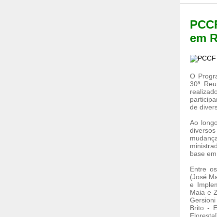
PCCF
em R
O Progra
30ª Reun
realizad
particip
de diver
Ao longo
diversos
mudança
ministra
base em 
Entre o
(José Ma
e Implem
Maia e Z
Gersioni
Brito -
Floresta