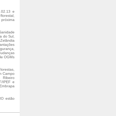
.02.13 e
lorestal,
a próxima
 Sanidade
a do Sul,
 Zelândia
lantações
gurança,
Mudanças
o de OGMs
orestas,
em Campo
 Ribeiro
F/IPEF e
(Embrapa
RO estão