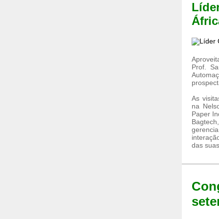
Líder
Áfri
Aproveit
Prof. Sa
Automaç
prospect
As visit
na Nels
Paper In
Bagtech
gerencia
interaçã
das suas
Cong
sete