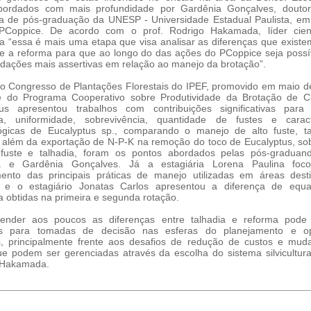
bordados com mais profundidade por Gardênia Gonçalves, douto
 de pós-graduação da UNESP - Universidade Estadual Paulista, em 
Coppice. De acordo com o prof. Rodrigo Hakamada, líder cient
 “essa é mais uma etapa que visa analisar as diferenças que existe
 e a reforma para que ao longo do das ações do PCoppice seja possí
ações mais assertivas em relação ao manejo da brotação”.
o Congresso de Plantações Florestais do IPEF, promovido em maio d
e do Programa Cooperativo sobre Produtividade da Brotação de C
tus apresentou trabalhos com contribuições significativas para
a, uniformidade, sobrevivência, quantidade de fustes e caracte
lógicas de Eucalyptus sp., comparando o manejo de alto fuste, ta
 além da exportação de N-P-K na remoção do toco de Eucalyptus, s
 fuste e talhadia, foram os pontos abordados pelas pós-graduan
a e Gardênia Gonçalves. Já a estagiária Lorena Paulina foc
mento das principais práticas de manejo utilizadas em áreas dest
a; e o estagiário Jonatas Carlos apresentou a diferença de equ
 obtidas na primeira e segunda rotação.
ender aos poucos as diferenças entre talhadia e reforma pode 
os para tomadas de decisão nas esferas do planejamento e o
is, principalmente frente aos desafios de redução de custos e mu
ue podem ser gerenciadas através da escolha do sistema silvicultural
 Hakamada.