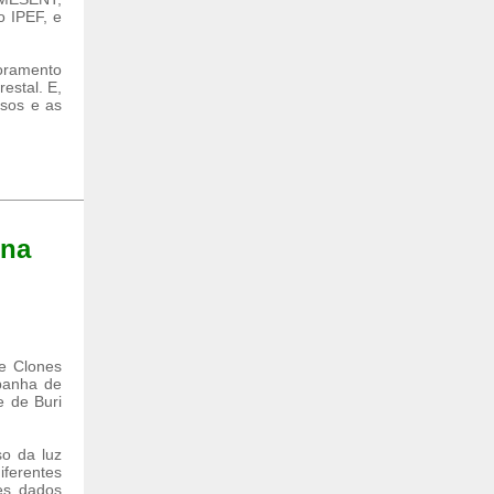
 IPEF, e
moramento
estal. E,
rsos e as
 na
e Clones
panha de
e de Buri
o da luz
ferentes
es dados