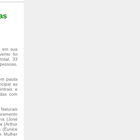
as
u em sua
vento foi
otal, 33
 pessoas,
 em pauta
ncipal as
ntrais e
nidas com
Naturais
toramento
na (José
a (Arthur
s (Eunice
e Mulher