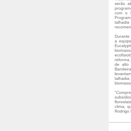
serão a
programa
com o P
Programa
talhadia
recomend
Durante 
a equip
Eucalyp
biomass
ecofisio
reforma,
de alto
Bandeir
levanta
talhadi
biomassa
“Compre
subsídi
floresta
clima, q
Rodrigo