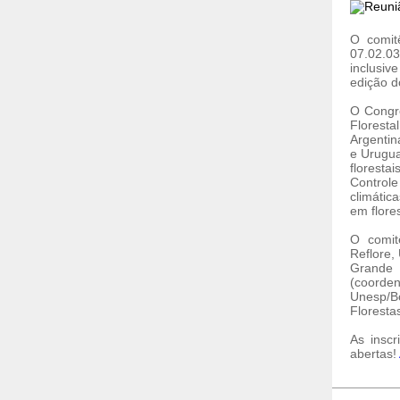
O comit
07.02.03
inclusiv
edição d
O Congre
Floresta
Argentin
e Urugua
florest
Control
climátic
em flore
O comit
Reflore
Grande 
(coorde
Unesp/Bo
Floresta
As insc
abertas!