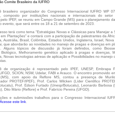
ê brasileiro organizador do Congresso Internacional IUFRO WP 07
, composto por instituições nacionais e internacionais do setor f
e pelo IPEF, se reuniu em Campo Grande (MS) para o planejamento d
o evento, que será entre os 18 a 21 de setembro de 2023.
sso terá como tema "Estratégias Novas e Clássicas para Manejar a
l em Plantações" e contará com a participação de palestrantes da Áfric
a, Austrália, Brasil, Colômbia, Estados Unidos, Inglaterra, Israel, Nova
i, que abordarão as novidades no manejo de pragas e doenças em p
ais. Alguns tópicos de discussão já foram definidos, como Biosse
e Biológico, Melhoramento genético aplicado à pragas e doenças, 
as, Novas tecnologias aéreas de aplicação e Possibilidades no manej
stas.
ê de organização é representado pelo IPEF, UNESP, Embrapa Fl
, UFGD, SCION, NSW, Udelar, FABI e Arauco. O encontro promovido 
(MS), com apoio da Reflore MS, contou a presença de Murilo
nador PROTEF/IPEF), Prof. Carlos Wilcken (Líder Cientifico PROTE
tucatu), Prof. Edson Furtado (Unesp/Botucatu), Leonardo Barbosa 
s), Dito Mário (Reflore) e Prof. Fabrício Pereira (UFGD).
rições e submissões trabalhos para o Congresso Internacional IUF
Acesse este link
.