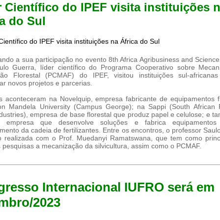
 Científico do IPEF visita instituições 
ca do Sul
ando a sua participação no evento 8th Africa Agribusiness and Scienc
ulo Guerra, líder científico do Programa Cooperativo sobre Mecan
ão Florestal (PCMAF) do IPEF, visitou instituições sul-africanas
ar novos projetos e parcerias.
as aconteceram na Novelquip, empresa fabricante de equipamentos fl
on Mandela University (Campus George); na Sappi (South African 
dustries), empresa de base florestal que produz papel e celulose; e 
, empresa que desenvolve soluções e fabrica equipamentos
mento da cadeia de fertilizantes. Entre os encontros, o professor Saulo
o realizada com o Prof. Muedanyi Ramatswana, que tem como princi
 pesquisas a mecanização da silvicultura, assim como o PCMAF.
resso Internacional IUFRO será em
mbro/2023