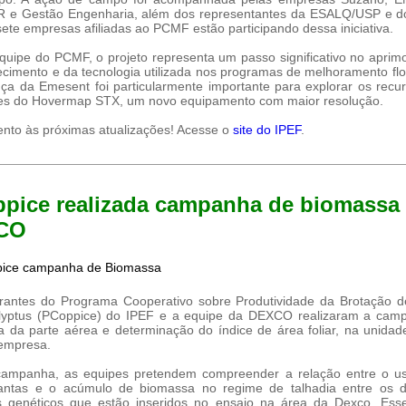
R e Gestão Engenharia, além dos representantes da ESALQ/USP e do
 sete empresas afiliadas ao PCMF estão participando dessa iniciativa.
quipe do PCMF, o projeto representa um passo significativo no apri
cimento e da tecnologia utilizada nos programas de melhoramento flor
ça da Emesent foi particularmente importante para explorar os recu
ões do Hovermap STX, um novo equipamento com maior resolução.
ento às próximas atualizações! Acesse o
site do IPEF
.
pice realizada campanha de biomassa
CO
rantes do Programa Cooperativo sobre Produtividade da Brotação d
lyptus (PCoppice) do IPEF e a equipe da DEXCO realizaram a cam
 da parte aérea e determinação do índice de área foliar, na unidad
empresa.
ampanha, as equipes pretendem compreender a relação entre o us
lantas e o acúmulo de biomassa no regime de talhadia entre os di
is genéticos que estão inseridos no ensaio na área da Dexco. Ess