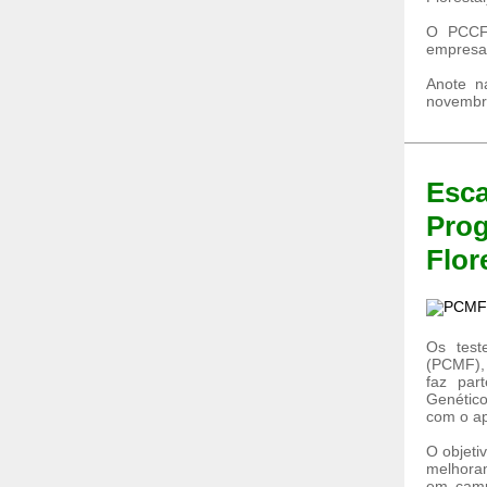
O PCCF 
empresas
Anote n
novembro
Esc
Prog
Flor
Os test
(PCMF), 
faz par
Genético
com o ap
O objeti
melhora
em camp