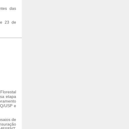
ntes das
 e 23 de
lorestal
sa etapa
oramento
ALQ/USP e
nsaios de
nsuração
EMESENT,