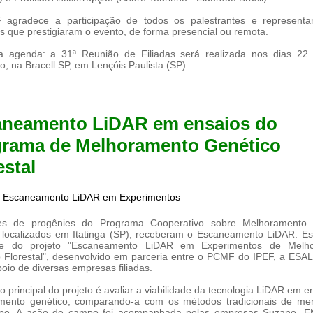
agradece a participação de todos os palestrantes e representa
 que prestigiaram o evento, de forma presencial ou remota.
a agenda: a 31ª Reunião de Filiadas será realizada nos dias 22
, na Bracell SP, em Lençóis Paulista (SP).
aneamento LiDAR em ensaios do
rama de Melhoramento Genético
estal
es de progênies do Programa Cooperativo sobre Melhoramento F
localizados em Itatinga (SP), receberam o Escaneamento LiDAR. Es
te do projeto "Escaneamento LiDAR em Experimentos de Melh
 Florestal", desenvolvido em parceria entre o PCMF do IPEF, a ES
oio de diversas empresas filiadas.
vo principal do projeto é avaliar a viabilidade da tecnologia LiDAR em e
mento genético, comparando-a com os métodos tradicionais de me
o. A ação de campo foi acompanhada pelas empresas Suzano, 