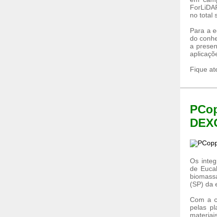
ForLiDA
no total
Para a e
do conhe
a presen
aplicaç
Fique at
PCop
DEX
Os integ
de Euca
biomassa
(SP) da 
Com a c
pelas p
materia